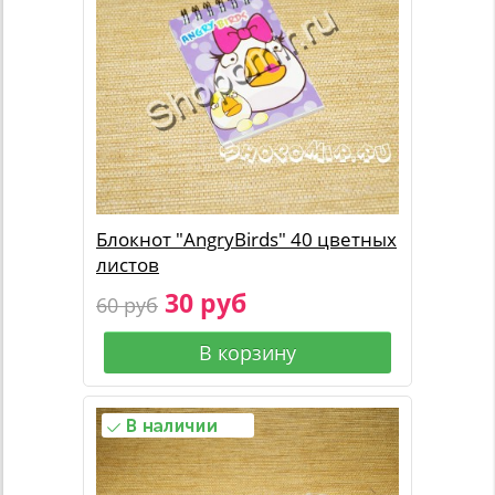
Блокнот "AngryBirds" 40 цветных
листов
30 руб
60 руб
В корзину